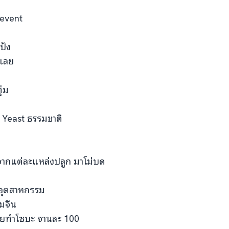
event
แป้ง
กเลย
ุ่ม
 Yeast ธรรมชาติ
 จากแต่ละแหล่งปลูก มาโม่บด
อุตสาหกรรม
มจีน
เลยทำโซบะ จานละ 100