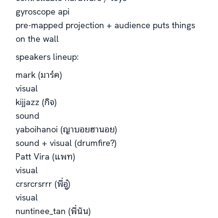
gyroscope api
pre-mapped projection + audience puts things
on the wall
speakers lineup:
mark (มาร์ค)
visual
kijjazz (กิจ)
sound
yaboihanoi (ญาบอยฮานอย)
sound + visual (drumfire?)
Patt Vira (แพท)
visual
crsrcrsrrr (พี่อู๋)
visual
nuntinee_tan (พี่นัน)